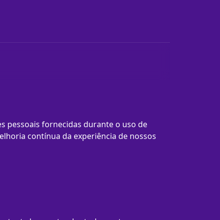
s pessoais fornecidas durante o uso de
elhoria contínua da experiência de nossos