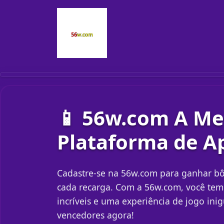
📱 56w.com A Me
Plataforma de A
Cadastre-se na 56w.com para ganhar b
cada recarga. Com a 56w.com, você te
incríveis e uma experiência de jogo inig
vencedores agora!