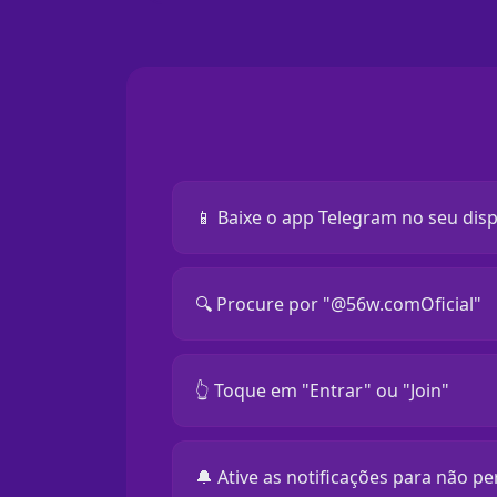
📱 Baixe o app Telegram no seu disp
🔍 Procure por "@56w.comOficial"
👆 Toque em "Entrar" ou "Join"
🔔 Ative as notificações para não p