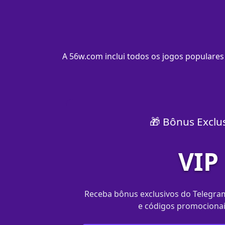
A 56w.com inclui todos os jogos populares
🎁 Bônus Exclu
VIP
Receba bônus exclusivos do Telegra
e códigos promocionai