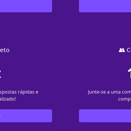
reto
👥 
t
espostas rápidas e
Junte-se a uma com
lizado!
compa
e