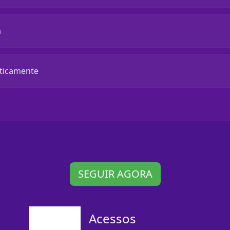
a
aticamente
SEGUIR AGORA
Acessos