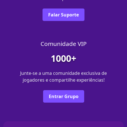
Falar Suporte
Comunidade VIP
1000+
Junte-se a uma comunidade exclusiva de
jogadores e compartilhe experiências!
Entrar Grupo