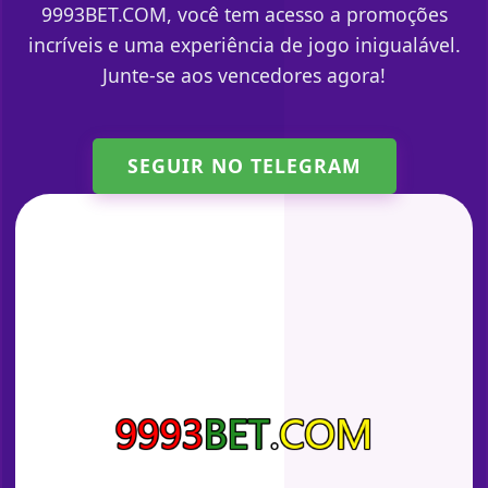
9993BET.COM, você tem acesso a promoções
incríveis e uma experiência de jogo inigualável.
Junte-se aos vencedores agora!
SEGUIR NO TELEGRAM