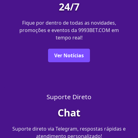
24/7
Fique por dentro de todas as novidades,
promoções e eventos da 9993BET.COM em
tempo real!
Ver Notícias
Suporte Direto
Chat
Suporte direto via Telegram, respostas rápidas e
atendimento personalizado!