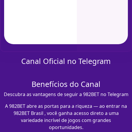
Canal Oficial no Telegram
Benefícios do Canal
Descubra as vantagens de seguir a 982BET no Telegram
A 982BET abre as portas para a riqueza — ao entrar na
982BET Brasil , você ganha acesso direto a uma
variedade incrível de jogos com grandes
oportunidades.