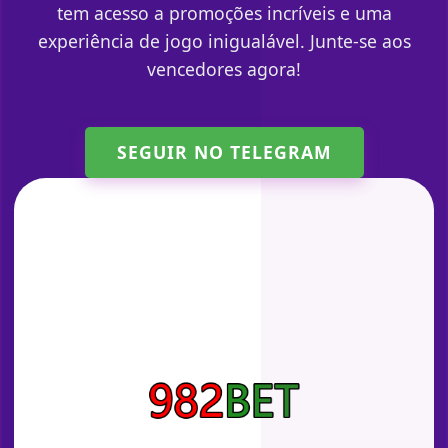
tem acesso a promoções incríveis e uma
experiência de jogo inigualável. Junte-se aos
vencedores agora!
SEGUIR NO TELEGRAM