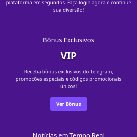
plataforma em segundos. Faça login agora e continue
sua diversão!
Bônus Exclusivos
VIP
Receba bônus exclusivos do Telegram,
promoções especiais e códigos promocionais
únicos!
Ver Bônus
Notícias em Tempo Real