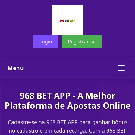
Login
Registrar-se
Menu
968 BET APP - A Melhor
Plataforma de Apostas Online
Cadastre-se na 968 BET APP para ganhar bônus
no cadastro e em cada recarga. Com a 968 BET