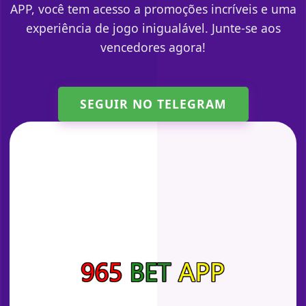
APP, você tem acesso a promoções incríveis e uma
experiência de jogo inigualável. Junte-se aos
vencedores agora!
SEGUIR NO TELEGRAM