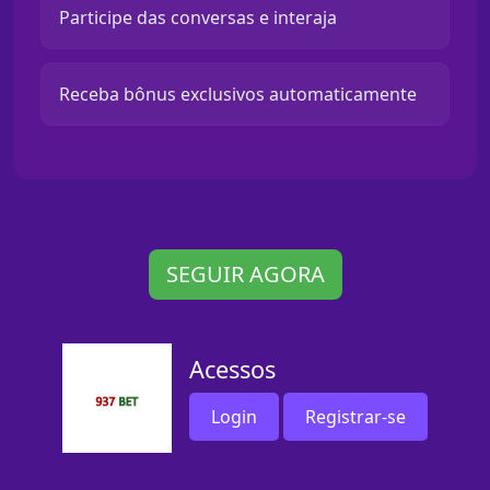
Participe das conversas e interaja
Receba bônus exclusivos automaticamente
SEGUIR AGORA
Acessos
Login
Registrar-se