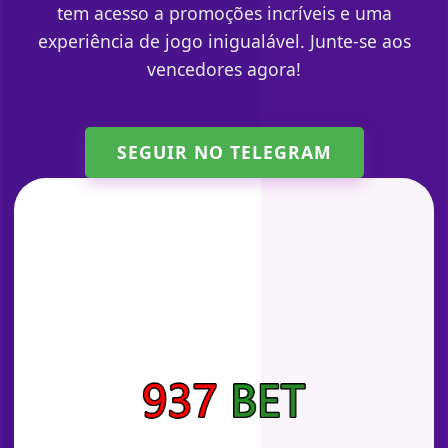
tem acesso a promoções incríveis e uma
experiência de jogo inigualável. Junte-se aos
vencedores agora!
SEGUIR NO TELEGRAM