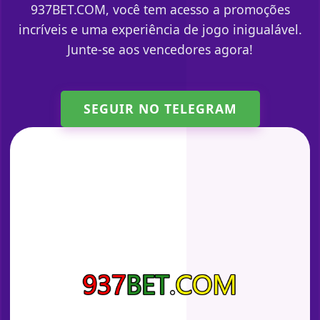
937BET.COM, você tem acesso a promoções
incríveis e uma experiência de jogo inigualável.
Junte-se aos vencedores agora!
SEGUIR NO TELEGRAM