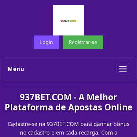
Login
Registrar-se
Menu
937BET.COM - A Melhor
Plataforma de Apostas Online
Cadastre-se na 937BET.COM para ganhar bônus
no cadastro e em cada recarga. Com a