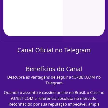
Canal Oficial no Telegram
Benefícios do Canal
Descubra as vantagens de seguir a 937BET.COM no
Telegram
Quando o assunto é cassino online no Brasil, o Cassino
937BET.COM é referência absoluta no mercado.
Reconhecido por sua reputação impecável, ampla