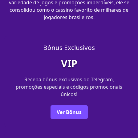
variedade de jogos e promoções imperdíveis, ele se
consolidou como o cassino favorito de milhares de
jogadores brasileiros.
Bônus Exclusivos
VIP
Receba bônus exclusivos do Telegram,
promoções especiais e códigos promocionais
únicos!
Ver Bônus