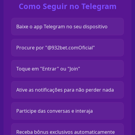
Como Seguir no Telegram
Baixe o app Telegram no seu dispositivo
Procure por "@932bet.comOficial"
Toque em "Entrar" ou "Join"
Ative as notificações para não perder nada
Participe das conversas e interaja
Receba bônus exclusivos automaticamente