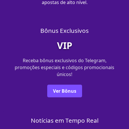
apostas de alto nível.
Bônus Exclusivos
VIP
Receba bônus exclusivos do Telegram,
promoções especiais e códigos promocionais
únicos!
Ver Bônus
Notícias em Tempo Real