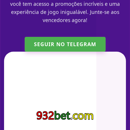
você tem acesso a promoções incríveis e uma
experiência de jogo inigualável. Junte-se aos
vencedores agora!
SEGUIR NO TELEGRAM