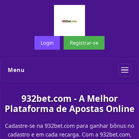
Login
Registrar-se
Menu
932bet.com - A Melhor
Plataforma de Apostas Online
Cadastre-se na 932bet.com para ganhar bônus no
cadastro e em cada recarga. Com a 932bet.com,