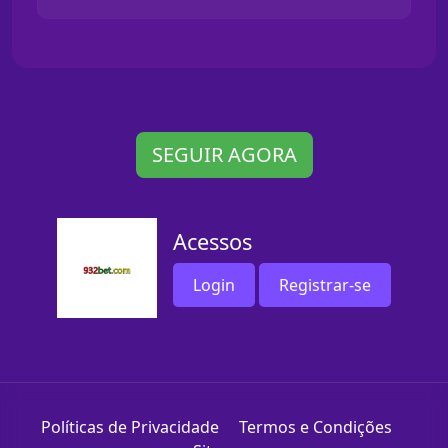
SEGUIR AGORA
Acessos
Login
Registrar-se
Políticas de Privacidade
Termos e Condições