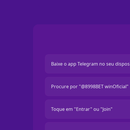
Baixe o app Telegram no seu disposi
Procure por "@8998BET winOficial"
Toque em "Entrar" ou "Join"