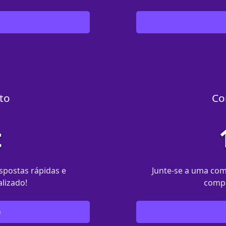
to
Co
t
espostas rápidas e
Junte-se a uma com
lizado!
compa
e