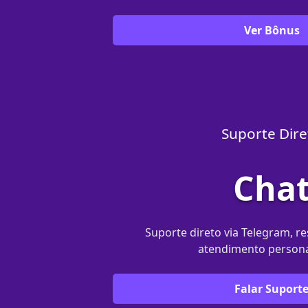
Ver Bônus
Suporte Dire
Cha
Suporte direto via Telegram, r
atendimento persona
Falar Suport