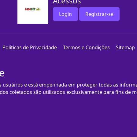
Acessos
Login
Registrar-se
Políticas de Privacidade
Termos e Condições
Sitemap
de
us usuários e está empenhada em proteger todas as inform
os coletados são utilizados exclusivamente para fins de m