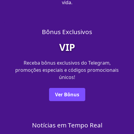
vida.
Bônus Exclusivos
VIP
Receba bônus exclusivos do Telegram,
promoções especiais e códigos promocionais
únicos!
Ver Bônus
Notícias em Tempo Real