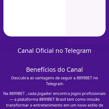
Canal Oficial no Telegram
Benefícios do Canal
Descubra as vantagens de seguir a 8899BET no
Telegram
Na 8899BET , cada jogador encontra jogos profissionais
— a plataforma 8899BET Brasil tem como missão
transformar o entretenimento em um novo estilo de