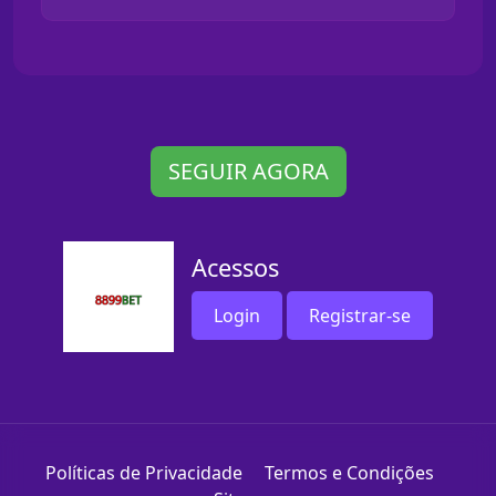
SEGUIR AGORA
Acessos
Login
Registrar-se
Políticas de Privacidade
Termos e Condições