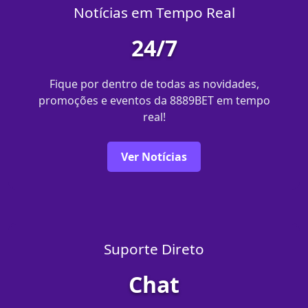
Notícias em Tempo Real
24/7
Fique por dentro de todas as novidades,
promoções e eventos da 8889BET em tempo
real!
Ver Notícias
Suporte Direto
Chat