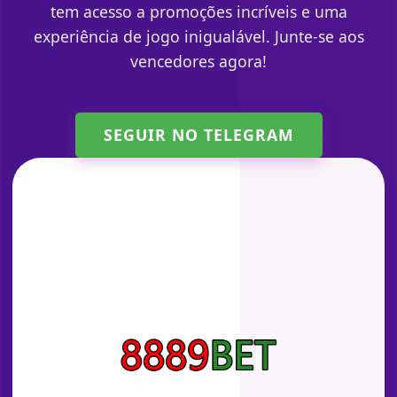
tem acesso a promoções incríveis e uma
experiência de jogo inigualável. Junte-se aos
vencedores agora!
SEGUIR NO TELEGRAM