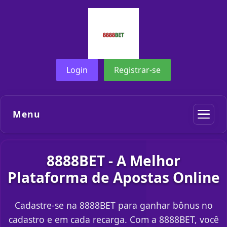
Login
Registrar-se
Menu
8888BET - A Melhor
Plataforma de Apostas Online
Cadastre-se na 8888BET para ganhar bônus no
cadastro e em cada recarga. Com a 8888BET, você