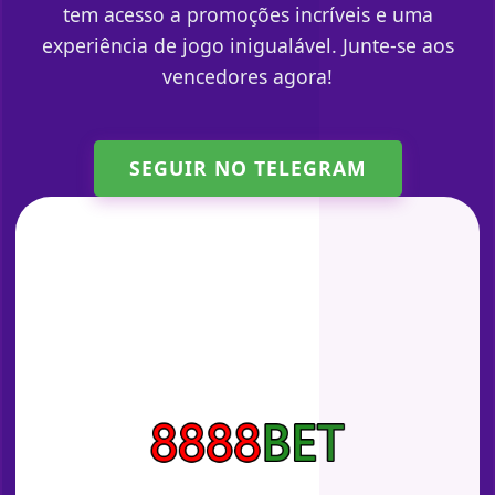
tem acesso a promoções incríveis e uma
experiência de jogo inigualável. Junte-se aos
vencedores agora!
SEGUIR NO TELEGRAM