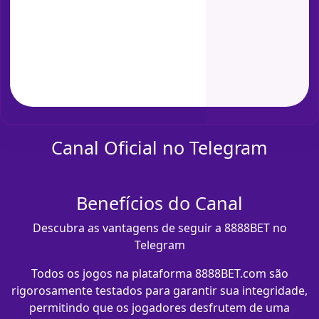
Canal Oficial no Telegram
Benefícios do Canal
Descubra as vantagens de seguir a 8888BET no
Telegram
Todos os jogos na plataforma 8888BET.com são
rigorosamente testados para garantir sua integridade,
permitindo que os jogadores desfrutem de uma