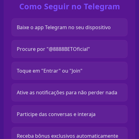
Como Seguir no Telegram
Baixe o app Telegram no seu dispositivo
Procure por "@8888BETOficial"
Toque em "Entrar" ou "Join"
Ative as notificações para não perder nada
Participe das conversas e interaja
Receba bônus exclusivos automaticamente