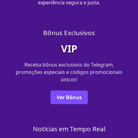
experiência segura e justa.
Bônus Exclusivos
VIP
Receba bônus exclusivos do Telegram,
promoções especiais e códigos promocionais
únicos!
Ver Bônus
Notícias em Tempo Real