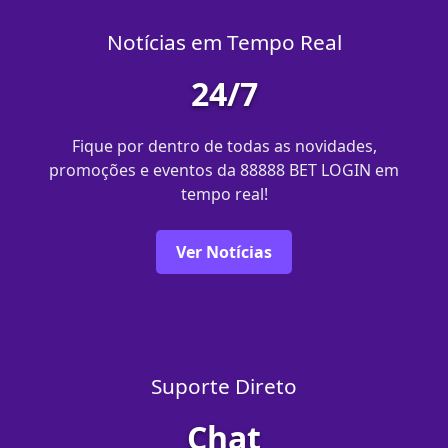
Notícias em Tempo Real
24/7
Fique por dentro de todas as novidades,
promoções e eventos da 88888 BET LOGIN em
tempo real!
Ver Notícias
Suporte Direto
Chat