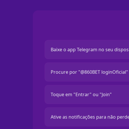
Baixe o app Telegram no seu disposi
Procure por "@860BET loginOficial"
Toque em "Entrar" ou "Join"
Ative as notificações para não perd