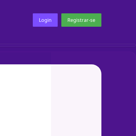
Login
Registrar-se