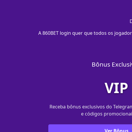
D
A 860BET login quer que todos os jogador
Bônus Exclusi
VIP
Receba bônus exclusivos do Telegra
e códigos promocionai
Ver Bônus