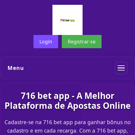
Login
Registrar-se
Menu
716 bet app - A Melhor
Plataforma de Apostas Online
Cadastre-se na 716 bet app para ganhar bônus no
cadastro e em cada recarga. Com a 716 bet app,