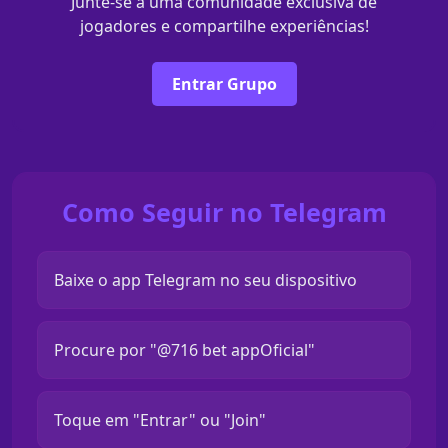
Junte-se a uma comunidade exclusiva de
jogadores e compartilhe experiências!
Entrar Grupo
Como Seguir no Telegram
Baixe o app Telegram no seu dispositivo
Procure por "@716 bet appOficial"
Toque em "Entrar" ou "Join"