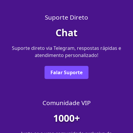
Suporte Direto
Chat
Suporte direto via Telegram, respostas rápidas e
atendimento personalizado!
Falar Suporte
Comunidade VIP
1000+