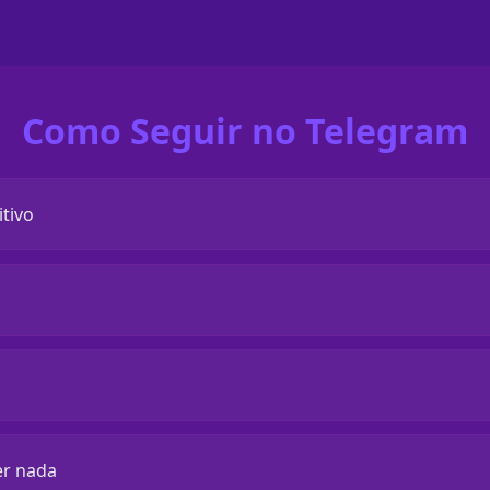
Como Seguir no Telegram
tivo
er nada