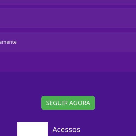
camente
SEGUIR AGORA
Acessos