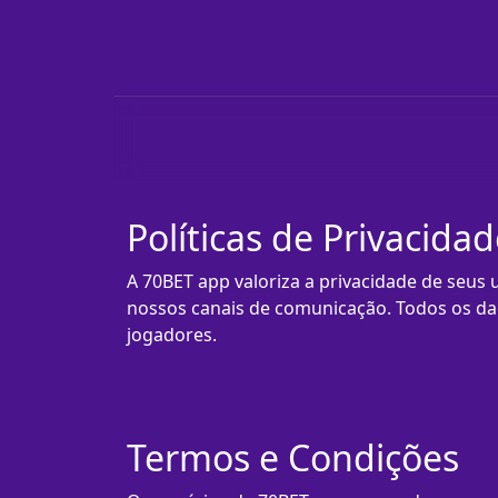
Políticas de Privacida
A 70BET app valoriza a privacidade de seus
nossos canais de comunicação. Todos os dad
jogadores.
Termos e Condições