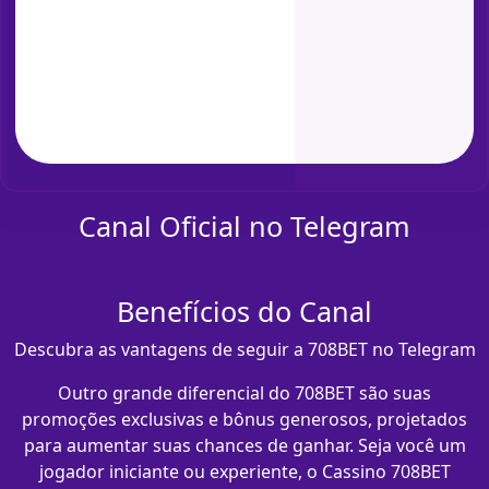
Canal Oficial no Telegram
Benefícios do Canal
Descubra as vantagens de seguir a 708BET no Telegram
Outro grande diferencial do 708BET são suas
promoções exclusivas e bônus generosos, projetados
para aumentar suas chances de ganhar. Seja você um
jogador iniciante ou experiente, o Cassino 708BET