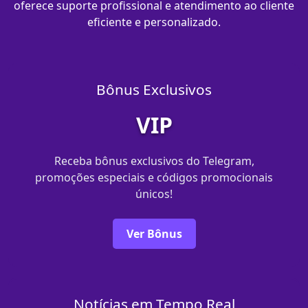
oferece suporte profissional e atendimento ao cliente
eficiente e personalizado.
Bônus Exclusivos
VIP
Receba bônus exclusivos do Telegram,
promoções especiais e códigos promocionais
únicos!
Ver Bônus
Notícias em Tempo Real