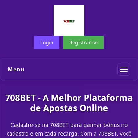
Login
Registrar-se
Menu
708BET - A Melhor Plataforma
de Apostas Online
Cadastre-se na 708BET para ganhar bônus no
cadastro e em cada recarga. Com a 708BET, você