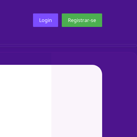
Login
Registrar-se