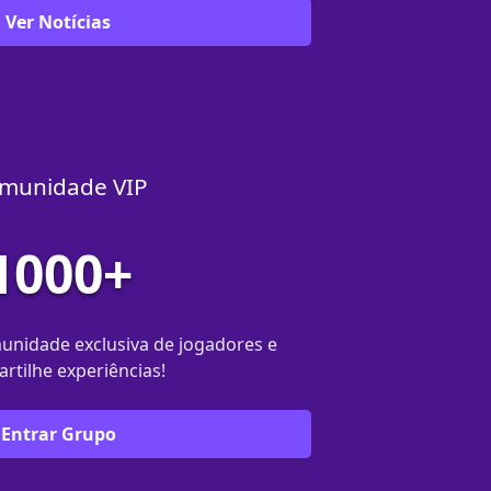
Ver Notícias
munidade VIP
1000+
unidade exclusiva de jogadores e
rtilhe experiências!
Entrar Grupo