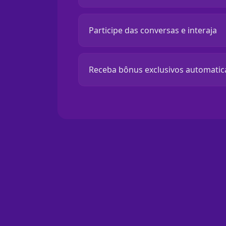
Participe das conversas e interaja
Receba bônus exclusivos automati