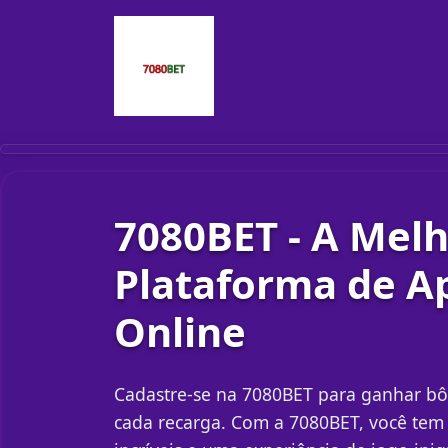
7080BET - A Mel
Plataforma de A
Online
Cadastre-se na 7080BET para ganhar bô
cada recarga. Com a 7080BET, você tem