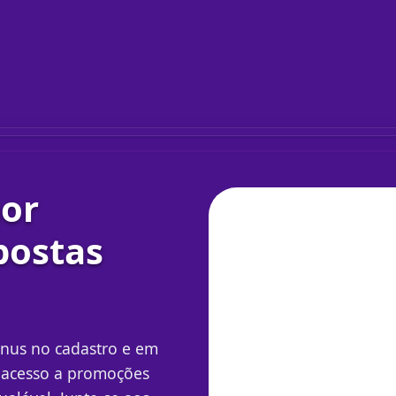
hor
postas
nus no cadastro e em
 acesso a promoções