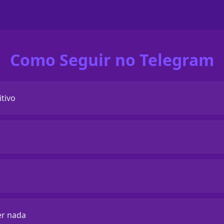
Como Seguir no Telegram
tivo
er nada