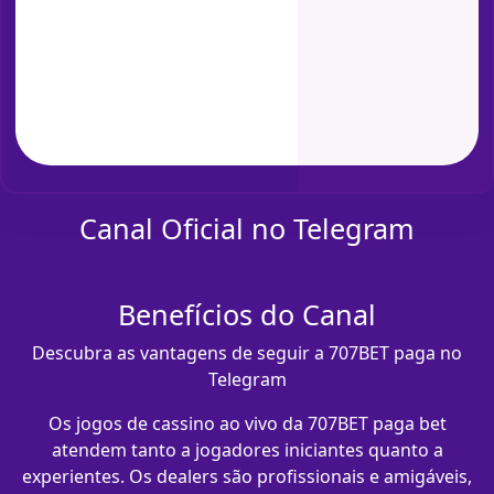
Canal Oficial no Telegram
Benefícios do Canal
Descubra as vantagens de seguir a 707BET paga no
Telegram
Os jogos de cassino ao vivo da 707BET paga bet
atendem tanto a jogadores iniciantes quanto a
experientes. Os dealers são profissionais e amigáveis,