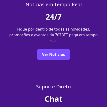
Notícias em Tempo Real
24/7
Fique por dentro de todas as novidades,
promoções e eventos da 707BET paga em tempo
real!
Ver Notícias
Suporte Direto
Chat