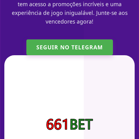
tem acesso a promoções incríveis e uma
experiência de jogo inigualável. Junte-se aos
vencedores agora!
SEGUIR NO TELEGRAM