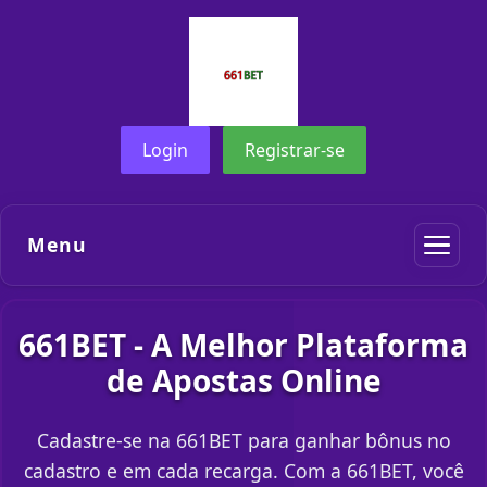
Login
Registrar-se
Menu
661BET - A Melhor Plataforma
de Apostas Online
Cadastre-se na 661BET para ganhar bônus no
cadastro e em cada recarga. Com a 661BET, você