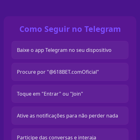
Como Seguir no Telegram
Baixe o app Telegram no seu dispositivo
Procure por "@618BET.comOficial"
Toque em "Entrar" ou "Join"
Ative as notificações para não perder nada
Participe das conversas e interaja