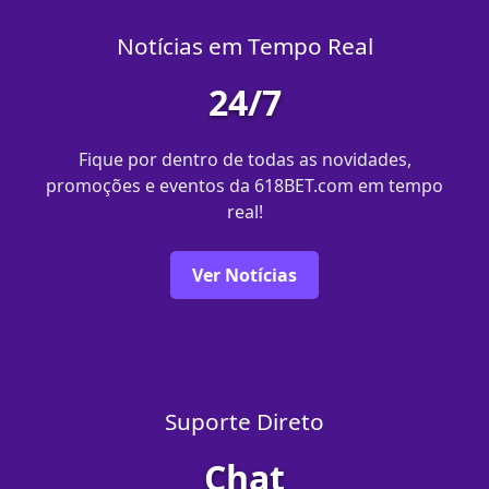
Notícias em Tempo Real
24/7
Fique por dentro de todas as novidades,
promoções e eventos da 618BET.com em tempo
real!
Ver Notícias
Suporte Direto
Chat