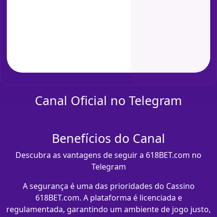
Canal Oficial no Telegram
Benefícios do Canal
Descubra as vantagens de seguir a 618BET.com no
Telegram
A segurança é uma das prioridades do Cassino
618BET.com. A plataforma é licenciada e
regulamentada, garantindo um ambiente de jogo justo,