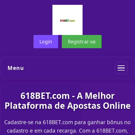
Login
Registrar-se
Menu
618BET.com - A Melhor
Plataforma de Apostas Online
Cadastre-se na 618BET.com para ganhar bônus no
cadastro e em cada recarga. Com a 618BET.com,