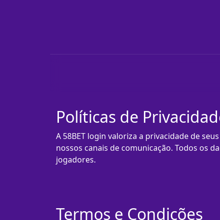
Políticas de Privacida
A 58BET login valoriza a privacidade de se
nossos canais de comunicação. Todos os dad
jogadores.
Termos e Condições