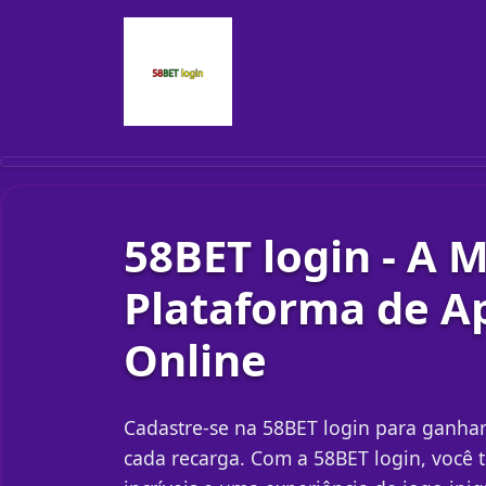
58BET login - A 
Plataforma de A
Online
Cadastre-se na 58BET login para ganha
cada recarga. Com a 58BET login, você