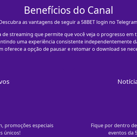
Benefícios do Canal
Descubra as vantagens de seguir a 58BET login no Telegra
ia de streaming que permite que você veja o progresso em 
antindo uma experiência consistente independentemente da
 oferece a opção de pausar e retomar o download se nece
vos
Notíci
m, promoções especiais
Fique por dentro d
s únicos!
eventos da 