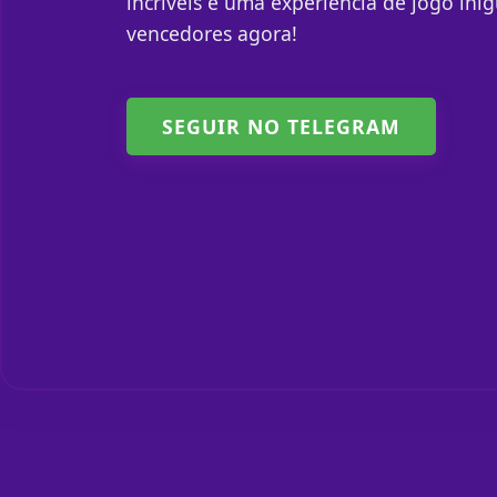
incríveis e uma experiência de jogo inig
vencedores agora!
SEGUIR NO TELEGRAM