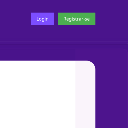
Login
Registrar-se