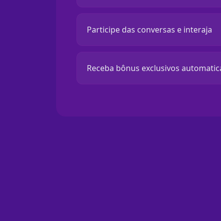
Participe das conversas e interaja
Receba bônus exclusivos automati