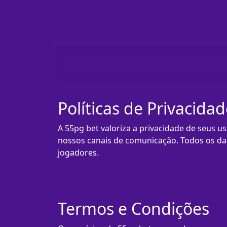
Políticas de Privacida
A 55pg bet valoriza a privacidade de seus 
nossos canais de comunicação. Todos os dad
jogadores.
Termos e Condições