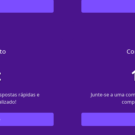
to
Co
t
espostas rápidas e
Junte-se a uma com
lizado!
compa
e