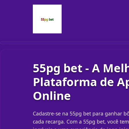
55pg bet - A Mel
Plataforma de A
Online
Cadastre-se na 55pg bet para ganhar b
cada recarga. Com a 55pg bet, você te