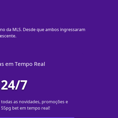
derno da MLS. Desde que ambos ingressaram
rescente.
as em Tempo Real
24/7
e todas as novidades, promoções e
 55pg bet em tempo real!