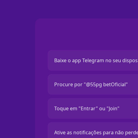
Baixe o app Telegram no seu disposi
Procure por "@55pg betOficial"
Toque em "Entrar" ou "Join"
Ative as notificações para não perd