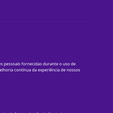
s pessoais fornecidas durante o uso de
elhoria contínua da experiência de nossos