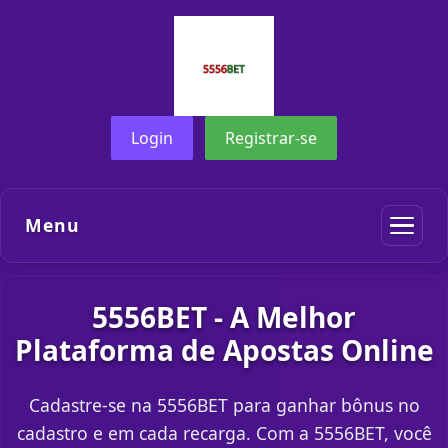
Login
Registrar-se
Menu
5556BET - A Melhor
Plataforma de Apostas Online
Cadastre-se na 5556BET para ganhar bônus no
cadastro e em cada recarga. Com a 5556BET, você