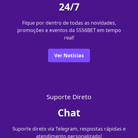
24/7
Fique por dentro de todas as novidades,
promoções e eventos da 5556BET em tempo
real!
Ver Notícias
Suporte Direto
Chat
Suporte direto via Telegram, respostas rápidas e
atendimento personalizado!