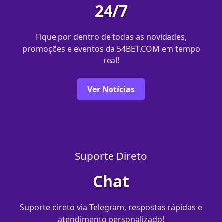
24/7
Fique por dentro de todas as novidades,
promoções e eventos da 54BET.COM em tempo
real!
Ver Notícias
Suporte Direto
Chat
Suporte direto via Telegram, respostas rápidas e
atendimento personalizado!