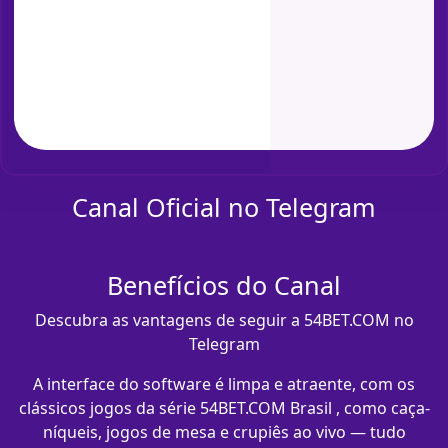
Canal Oficial no Telegram
Benefícios do Canal
Descubra as vantagens de seguir a 54BET.COM no
Telegram
A interface do software é limpa e atraente, com os
clássicos jogos da série 54BET.COM Brasil , como caça-
níqueis, jogos de mesa e crupiês ao vivo — tudo