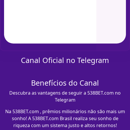
Canal Oficial no Telegram
Benefícios do Canal
Descubra as vantagens de seguir a 538BET.com no
Telegram
Na 538BET.com , prêmios milionários não são mais um
sonho! A 538BET.com Brasil realiza seu sonho de
riqueza com um sistema justo e altos retornos!