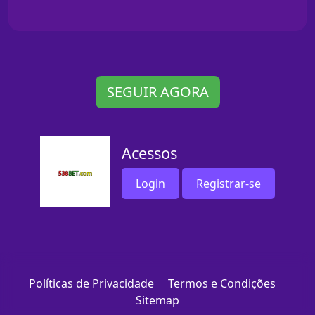
SEGUIR AGORA
Acessos
Login
Registrar-se
Políticas de Privacidade
Termos e Condições
Sitemap