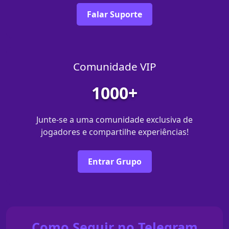
Falar Suporte
Comunidade VIP
1000+
Junte-se a uma comunidade exclusiva de
jogadores e compartilhe experiências!
Entrar Grupo
Como Seguir no Telegram