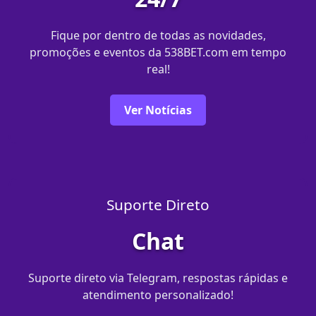
Fique por dentro de todas as novidades,
promoções e eventos da 538BET.com em tempo
real!
Ver Notícias
Suporte Direto
Chat
Suporte direto via Telegram, respostas rápidas e
atendimento personalizado!