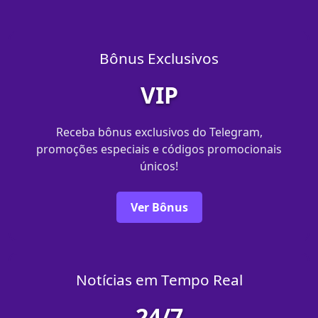
Bônus Exclusivos
VIP
Receba bônus exclusivos do Telegram,
promoções especiais e códigos promocionais
únicos!
Ver Bônus
Notícias em Tempo Real
24/7