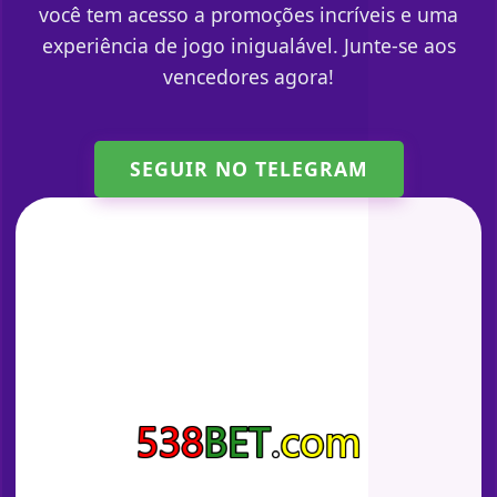
você tem acesso a promoções incríveis e uma
experiência de jogo inigualável. Junte-se aos
vencedores agora!
SEGUIR NO TELEGRAM