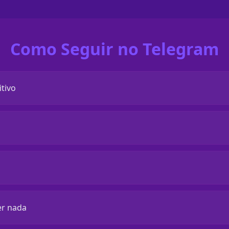
Como Seguir no Telegram
tivo
er nada