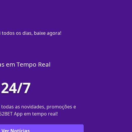
todos os dias, baixe agora!
as em Tempo Real
24/7
e todas as novidades, promoções e
52BET App em tempo real!
Ver Notícias