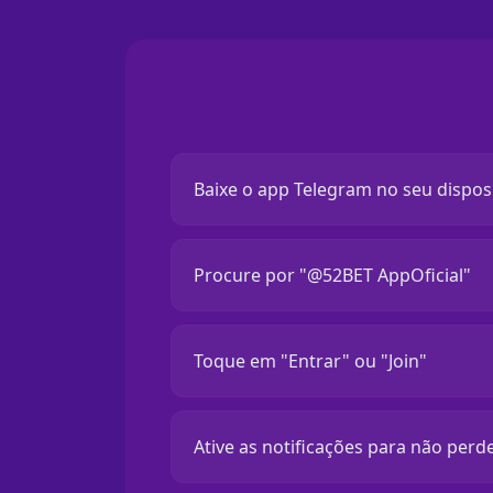
Baixe o app Telegram no seu disposi
Procure por "@52BET AppOficial"
Toque em "Entrar" ou "Join"
Ative as notificações para não perd