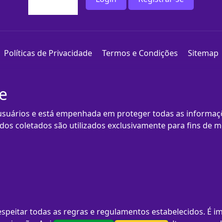
Políticas de Privacidade
Termos e Condições
Sitemap
de
 usuários e está empenhada em proteger todas as informaç
os coletados são utilizados exclusivamente para fins de m
peitar todas as regras e regulamentos estabelecidos. É im