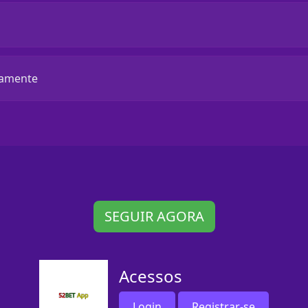
camente
SEGUIR AGORA
Acessos
Login
Registrar-se