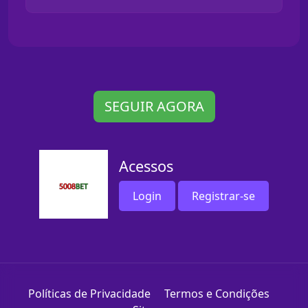
SEGUIR AGORA
Acessos
Login
Registrar-se
Políticas de Privacidade
Termos e Condições