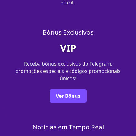
Brasil .
Bônus Exclusivos
VIP
Receba bônus exclusivos do Telegram,
promoções especiais e códigos promocionais
únicos!
Ver Bônus
Notícias em Tempo Real