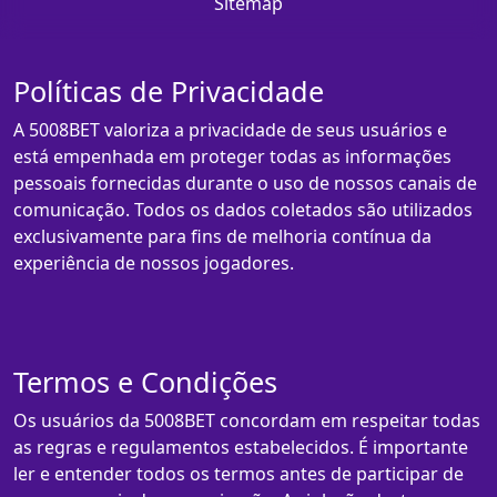
Sitemap
Políticas de Privacidade
A 5008BET valoriza a privacidade de seus usuários e
está empenhada em proteger todas as informações
pessoais fornecidas durante o uso de nossos canais de
comunicação. Todos os dados coletados são utilizados
exclusivamente para fins de melhoria contínua da
experiência de nossos jogadores.
Termos e Condições
Os usuários da 5008BET concordam em respeitar todas
as regras e regulamentos estabelecidos. É importante
ler e entender todos os termos antes de participar de