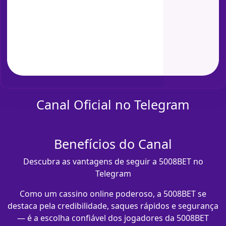
Canal Oficial no Telegram
Benefícios do Canal
Descubra as vantagens de seguir a 5008BET no
Telegram
Como um cassino online poderoso, a 5008BET se
destaca pela credibilidade, saques rápidos e segurança
— é a escolha confiável dos jogadores da 5008BET