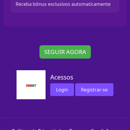
Receba bônus exclusivos automaticamente
SEGUIR AGORA
Acessos
Login
Registrar-se