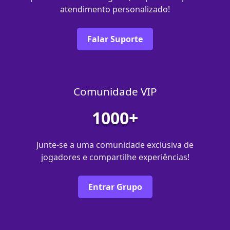
atendimento personalizado!
Falar Suporte
Comunidade VIP
1000+
Junte-se a uma comunidade exclusiva de
jogadores e compartilhe experiências!
Entrar Grupo