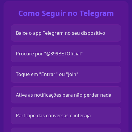
Como Seguir no Telegram
Baixe o app Telegram no seu dispositivo
Procure por "@399BETOficial"
Toque em "Entrar" ou "Join"
Ative as notificações para não perder nada
Participe das conversas e interaja