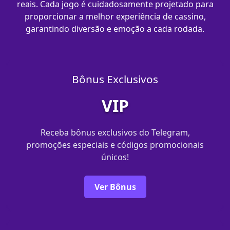
reais. Cada jogo é cuidadosamente projetado para
proporcionar a melhor experiência de cassino,
garantindo diversão e emoção a cada rodada.
Bônus Exclusivos
VIP
Receba bônus exclusivos do Telegram,
promoções especiais e códigos promocionais
únicos!
Ver Bônus