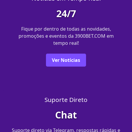
24/7
Fique por dentro de todas as novidades,
promoções e eventos da 3900BET.COM em
tempo real!
Ver Notícias
Suporte Direto
Chat
Suporte direto via Telegram, respostas rápidas e