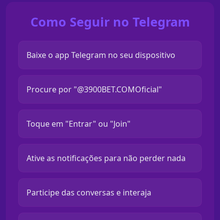
Como Seguir no Telegram
Baixe o app Telegram no seu dispositivo
Procure por "@3900BET.COMOficial"
Toque em "Entrar" ou "Join"
Ative as notificações para não perder nada
Participe das conversas e interaja