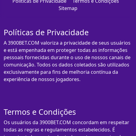
Políticas de Privacidade
Termos e Condições
Sitemap
Políticas de Privacidade
A 3900BET.COM valoriza a privacidade de seus usuários
e está empenhada em proteger todas as informações
pessoais fornecidas durante o uso de nossos canais de
comunicação. Todos os dados coletados são utilizados
exclusivamente para fins de melhoria contínua da
experiência de nossos jogadores.
Termos e Condições
Os usuários da 3900BET.COM concordam em respeitar
todas as regras e regulamentos estabelecidos. É