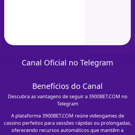
Canal Oficial no Telegram
Benefícios do Canal
Descubra as vantagens de seguir a 3900BET.COM no
Telegram
A plataforma 3900BET.COM reúne videogames de
cassino perfeitos para sessões rápidas ou prolongadas,
oferecendo recursos automáticos que mantêm a