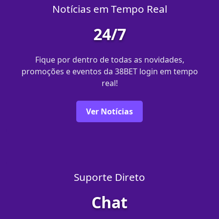
Notícias em Tempo Real
24/7
Fique por dentro de todas as novidades,
promoções e eventos da 38BET login em tempo
real!
Ver Notícias
Suporte Direto
Chat