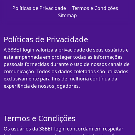
Políticas de Privacidade
Termos e Condições
Sitemap
Políticas de Privacidade
A 38BET login valoriza a privacidade de seus usuários e
está empenhada em proteger todas as informações
pessoais fornecidas durante o uso de nossos canais de
comunicação. Todos os dados coletados são utilizados
exclusivamente para fins de melhoria contínua da
experiência de nossos jogadores.
Termos e Condições
Os usuários da 38BET login concordam em respeitar