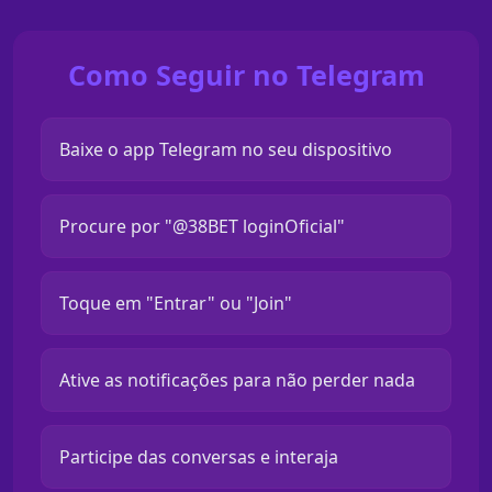
Como Seguir no Telegram
Baixe o app Telegram no seu dispositivo
Procure por "@38BET loginOficial"
Toque em "Entrar" ou "Join"
Ative as notificações para não perder nada
Participe das conversas e interaja