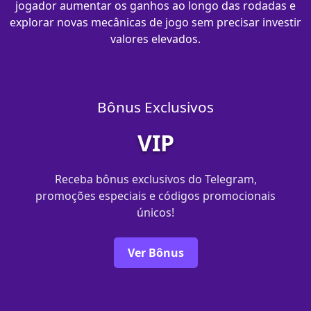
jogador aumentar os ganhos ao longo das rodadas e
explorar novas mecânicas de jogo sem precisar investir
valores elevados.
Bônus Exclusivos
VIP
Receba bônus exclusivos do Telegram,
promoções especiais e códigos promocionais
únicos!
Ver Bônus