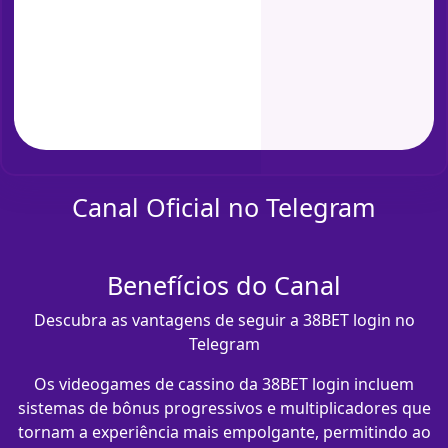
Canal Oficial no Telegram
Benefícios do Canal
Descubra as vantagens de seguir a 38BET login no
Telegram
Os videogames de cassino da 38BET login incluem
sistemas de bônus progressivos e multiplicadores que
tornam a experiência mais empolgante, permitindo ao