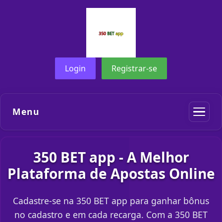
Login
Registrar-se
Menu
350 BET app - A Melhor
Plataforma de Apostas Online
Cadastre-se na 350 BET app para ganhar bônus
no cadastro e em cada recarga. Com a 350 BET