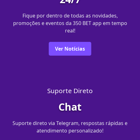
Fique por dentro de todas as novidades,
promoções e eventos da 350 BET app em tempo
real!
Ver Notícias
Suporte Direto
Chat
Suporte direto via Telegram, respostas rápidas e
atendimento personalizado!