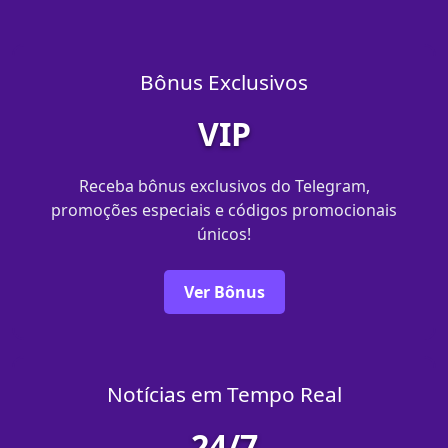
Bônus Exclusivos
VIP
Receba bônus exclusivos do Telegram,
promoções especiais e códigos promocionais
únicos!
Ver Bônus
Notícias em Tempo Real
24/7