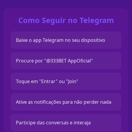
Como Seguir no Telegram
Baixe o app Telegram no seu dispositivo
Procure por "@333BET AppOficial"
Toque em "Entrar" ou "Join"
Ative as notificações para não perder nada
Participe das conversas e interaja