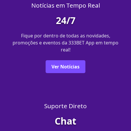
Notícias em Tempo Real
24/7
Fique por dentro de todas as novidades,
promoções e eventos da 333BET App em tempo
real!
Ver Notícias
Suporte Direto
Chat