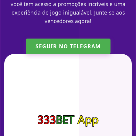
você tem acesso a promoções incríveis e uma
experiência de jogo inigualável. Junte-se aos
vencedores agora!
SEGUIR NO TELEGRAM