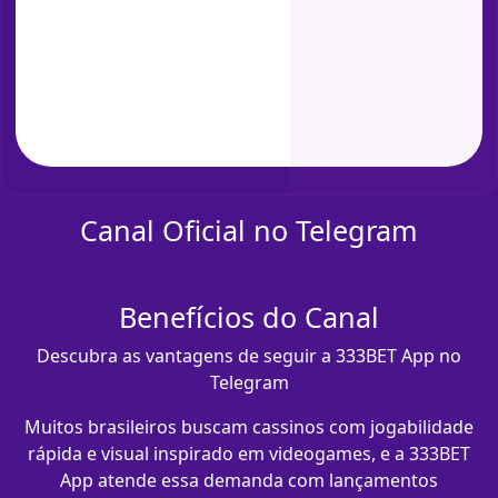
Canal Oficial no Telegram
Benefícios do Canal
Descubra as vantagens de seguir a 333BET App no
Telegram
Muitos brasileiros buscam cassinos com jogabilidade
rápida e visual inspirado em videogames, e a 333BET
App atende essa demanda com lançamentos