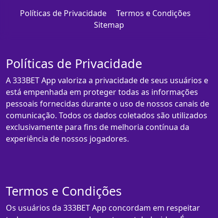
Políticas de Privacidade
Termos e Condições
Sitemap
Políticas de Privacidade
A 333BET App valoriza a privacidade de seus usuários e
está empenhada em proteger todas as informações
pessoais fornecidas durante o uso de nossos canais de
comunicação. Todos os dados coletados são utilizados
exclusivamente para fins de melhoria contínua da
experiência de nossos jogadores.
Termos e Condições
Os usuários da 333BET App concordam em respeitar