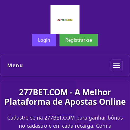
Login
Registrar-se
Menu
277BET.COM - A Melhor
Plataforma de Apostas Online
Cadastre-se na 277BET.COM para ganhar bônus
no cadastro e em cada recarga. Com a