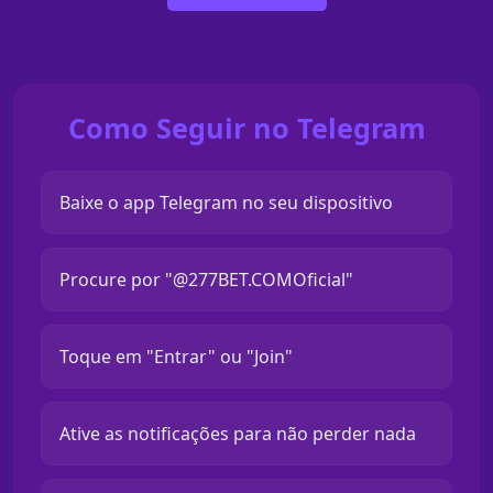
Como Seguir no Telegram
Baixe o app Telegram no seu dispositivo
Procure por "@277BET.COMOficial"
Toque em "Entrar" ou "Join"
Ative as notificações para não perder nada