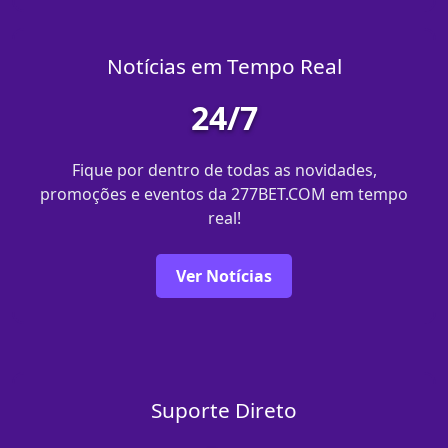
Notícias em Tempo Real
24/7
Fique por dentro de todas as novidades,
promoções e eventos da 277BET.COM em tempo
real!
Ver Notícias
Suporte Direto