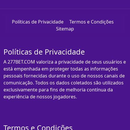
Políticas de Privacidade
Termos e Condições
Sitemap
Políticas de Privacidade
A 277BET.COM valoriza a privacidade de seus usuários e
está empenhada em proteger todas as informações
pessoais fornecidas durante o uso de nossos canais de
comunicação. Todos os dados coletados são utilizados
exclusivamente para fins de melhoria contínua da
experiência de nossos jogadores.
Termos e Condições