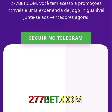
277BET.COM, você tem acesso a promoções
incríveis e uma experiência de jogo inigualável.
Junte-se aos vencedores agora!
SEGUIR NO TELEGRAM