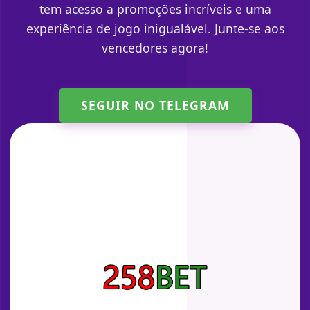
tem acesso a promoções incríveis e uma
experiência de jogo inigualável. Junte-se aos
vencedores agora!
SEGUIR NO TELEGRAM