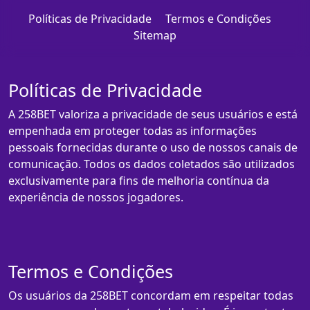
Políticas de Privacidade
Termos e Condições
Sitemap
Políticas de Privacidade
A 258BET valoriza a privacidade de seus usuários e está
empenhada em proteger todas as informações
pessoais fornecidas durante o uso de nossos canais de
comunicação. Todos os dados coletados são utilizados
exclusivamente para fins de melhoria contínua da
experiência de nossos jogadores.
Termos e Condições
Os usuários da 258BET concordam em respeitar todas