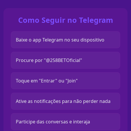
Como Seguir no Telegram
Baixe o app Telegram no seu dispositivo
Procure por "@258BETOficial"
Toque em "Entrar" ou "Join"
Ative as notificações para não perder nada
Participe das conversas e interaja