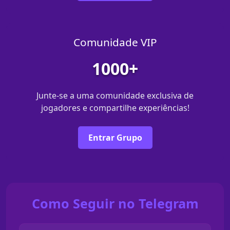
Comunidade VIP
1000+
Junte-se a uma comunidade exclusiva de
jogadores e compartilhe experiências!
Entrar Grupo
Como Seguir no Telegram