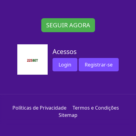
SEGUIR AGORA
Acessos
Login
Registrar-se
Políticas de Privacidade
Termos e Condições
Sitemap