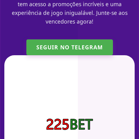
tem acesso a promoções incríveis e uma
experiência de jogo inigualável. Junte-se aos
vencedores agora!
SEGUIR NO TELEGRAM