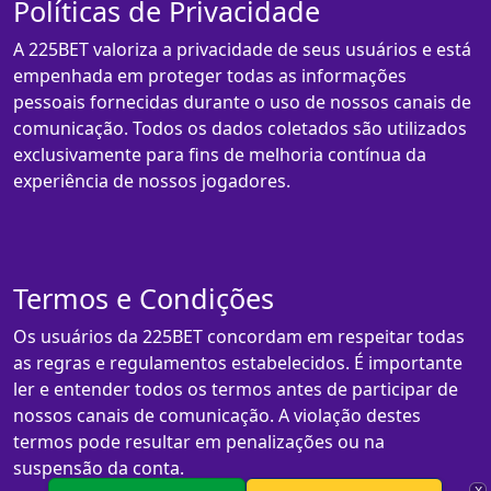
Políticas de Privacidade
A 225BET valoriza a privacidade de seus usuários e está
empenhada em proteger todas as informações
pessoais fornecidas durante o uso de nossos canais de
comunicação. Todos os dados coletados são utilizados
exclusivamente para fins de melhoria contínua da
experiência de nossos jogadores.
Termos e Condições
Os usuários da 225BET concordam em respeitar todas
as regras e regulamentos estabelecidos. É importante
ler e entender todos os termos antes de participar de
nossos canais de comunicação. A violação destes
termos pode resultar em penalizações ou na
suspensão da conta.