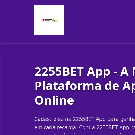
2255BET App - A
Plataforma de A
Online
Cadastre-se na 2255BET App para ganha
em cada recarga. Com a 2255BET App, v