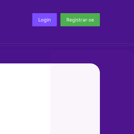
Login
Registrar-se