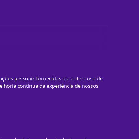
ações pessoais fornecidas durante o uso de
elhoria contínua da experiência de nossos