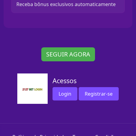
Receba bônus exclusivos automaticamente
SEGUIR AGORA
Acessos
Login
Registrar-se