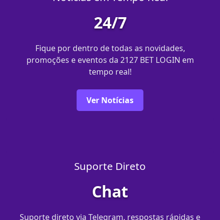
24/7
Fique por dentro de todas as novidades,
promoções e eventos da 2127 BET LOGIN em
tempo real!
Ver Notícias
Suporte Direto
Chat
Suporte direto via Telegram, respostas rápidas e