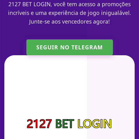
2127 BET LOGIN, você tem acesso a promoções
incríveis e uma experiência de jogo inigualável.
Junte-se aos vencedores agora!
SEGUIR NO TELEGRAM