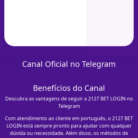
Canal Oficial no Telegram
Benefícios do Canal
Descubra as vantagens de seguir a 2127 BET LOGIN no
Telegram
Com atendimento ao cliente em português, o 2127 BET
LOGIN está sempre pronto para ajudar com qualquer
dúvida ou necessidade. Além disso, os métodos de