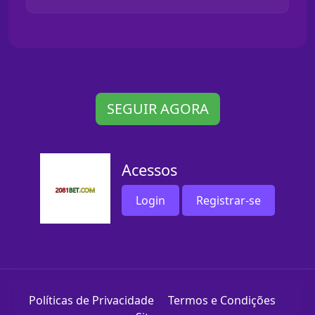
SEGUIR AGORA
Acessos
Login
Registrar-se
Políticas de Privacidade
Termos e Condições