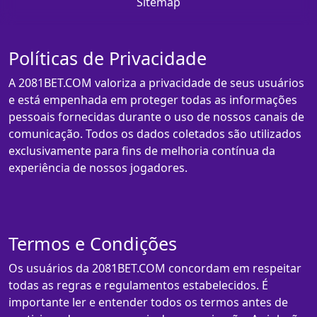
Sitemap
Políticas de Privacidade
A 2081BET.COM valoriza a privacidade de seus usuários
e está empenhada em proteger todas as informações
pessoais fornecidas durante o uso de nossos canais de
comunicação. Todos os dados coletados são utilizados
exclusivamente para fins de melhoria contínua da
experiência de nossos jogadores.
Termos e Condições
Os usuários da 2081BET.COM concordam em respeitar
todas as regras e regulamentos estabelecidos. É
importante ler e entender todos os termos antes de