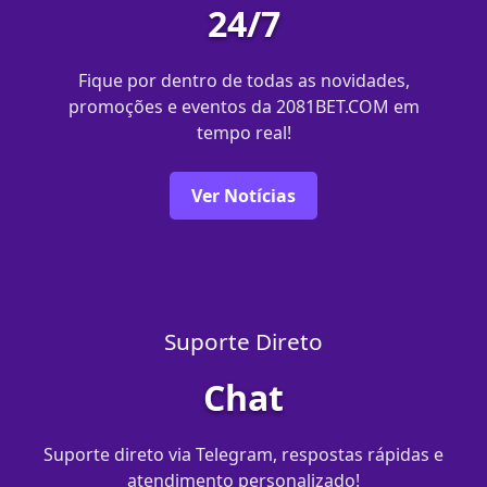
24/7
Fique por dentro de todas as novidades,
promoções e eventos da 2081BET.COM em
tempo real!
Ver Notícias
Suporte Direto
Chat
Suporte direto via Telegram, respostas rápidas e
atendimento personalizado!