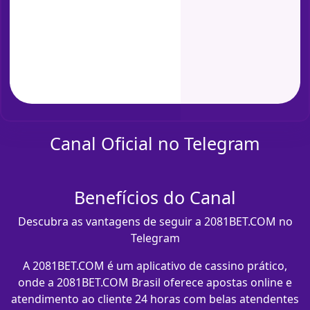
Canal Oficial no Telegram
Benefícios do Canal
Descubra as vantagens de seguir a 2081BET.COM no
Telegram
A 2081BET.COM é um aplicativo de cassino prático,
onde a 2081BET.COM Brasil oferece apostas online e
atendimento ao cliente 24 horas com belas atendentes