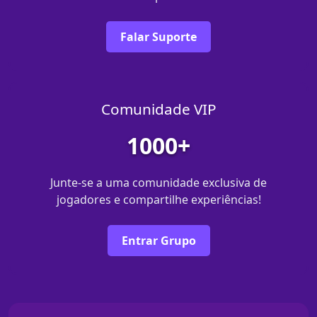
Falar Suporte
Comunidade VIP
1000+
Junte-se a uma comunidade exclusiva de
jogadores e compartilhe experiências!
Entrar Grupo