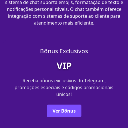
sistema de chat suporta emojis, formatação de texto e
notificações personalizáveis. O chat também oferece
integração com sistemas de suporte ao cliente para
atendimento mais eficiente.
Bônus Exclusivos
VIP
Receba bônus exclusivos do Telegram,
promoções especiais e códigos promocionais
únicos!
Ver Bônus