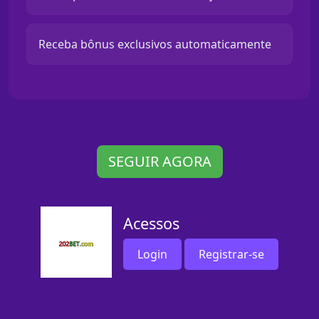
Receba bônus exclusivos automaticamente
SEGUIR AGORA
Acessos
Login
Registrar-se