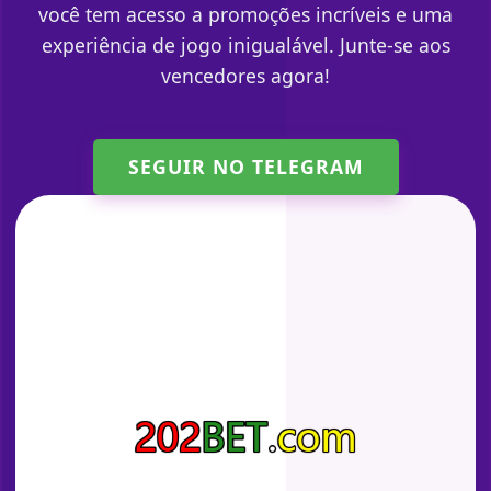
você tem acesso a promoções incríveis e uma
experiência de jogo inigualável. Junte-se aos
vencedores agora!
SEGUIR NO TELEGRAM