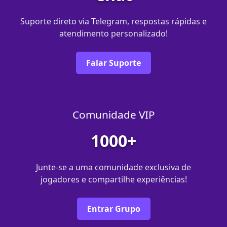
Suporte direto via Telegram, respostas rápidas e
atendimento personalizado!
Falar Suporte
Comunidade VIP
1000+
Junte-se a uma comunidade exclusiva de
jogadores e compartilhe experiências!
Entrar Grupo