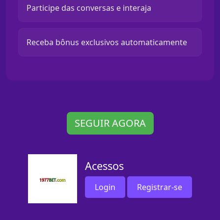
Participe das conversas e interaja
Receba bônus exclusivos automaticamente
SEGUIR AGORA
Acessos
Login
Registrar-se