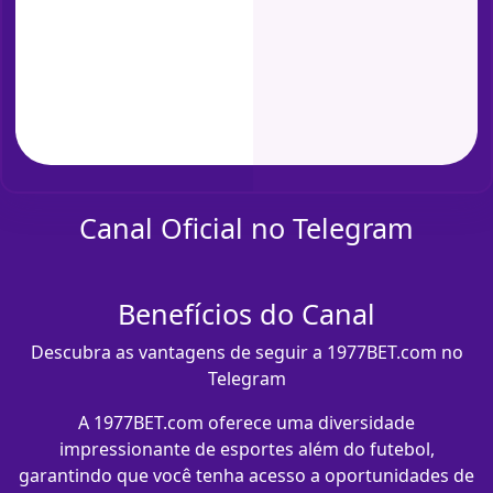
Canal Oficial no Telegram
Benefícios do Canal
Descubra as vantagens de seguir a 1977BET.com no
Telegram
A 1977BET.com oferece uma diversidade
impressionante de esportes além do futebol,
garantindo que você tenha acesso a oportunidades de