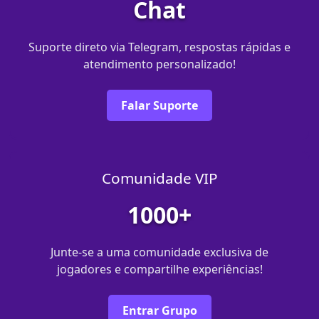
Chat
Suporte direto via Telegram, respostas rápidas e
atendimento personalizado!
Falar Suporte
Comunidade VIP
1000+
Junte-se a uma comunidade exclusiva de
jogadores e compartilhe experiências!
Entrar Grupo