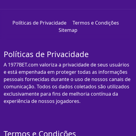
Políticas de Privacidade
Termos e Condições
Sitemap
Políticas de Privacidade
A 1977BET.com valoriza a privacidade de seus usuários
e está empenhada em proteger todas as informações
pessoais fornecidas durante o uso de nossos canais de
comunicação. Todos os dados coletados são utilizados
exclusivamente para fins de melhoria contínua da
experiência de nossos jogadores.
Termos e Condições