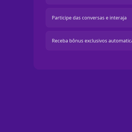
Participe das conversas e interaja
Receba bônus exclusivos automati