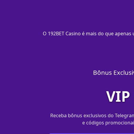
O 192BET Casino é mais do que apenas 
Bônus Exclusi
VIP
Receba bônus exclusivos do Telegra
e códigos promocionai