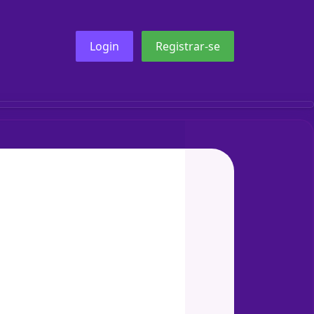
Login
Registrar-se