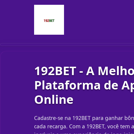
192BET - A Melh
Plataforma de A
Online
Cadastre-se na 192BET para ganhar bôn
cada recarga. Com a 192BET, você tem 