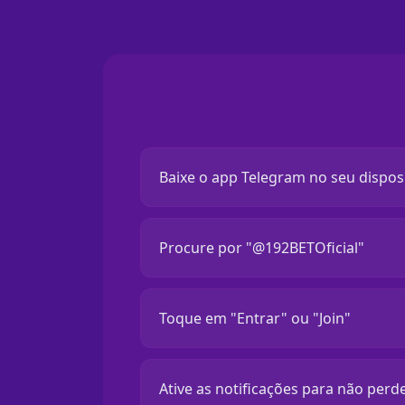
Baixe o app Telegram no seu disposi
Procure por "@192BETOficial"
Toque em "Entrar" ou "Join"
Ative as notificações para não perd