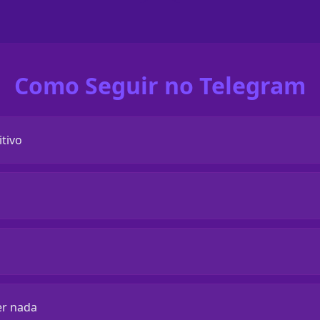
Como Seguir no Telegram
tivo
er nada