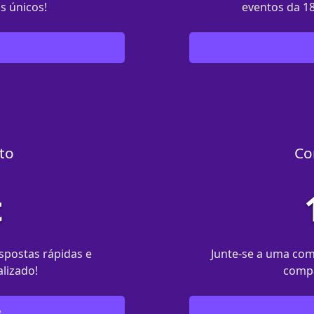
s únicos!
eventos da 1
to
Co
t
espostas rápidas e
Junte-se a uma com
lizado!
compa
e