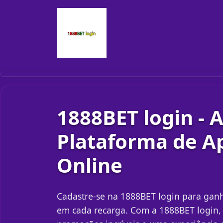
1888BET login - 
Plataforma de A
Online
Cadastre-se na 1888BET login para gan
em cada recarga. Com a 1888BET login,