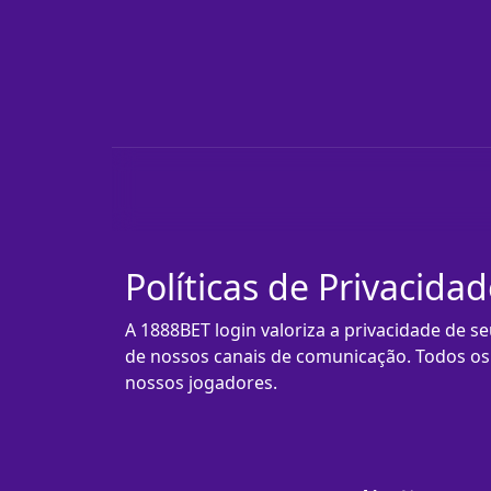
Políticas de Privacida
A 1888BET login valoriza a privacidade de 
de nossos canais de comunicação. Todos os 
nossos jogadores.