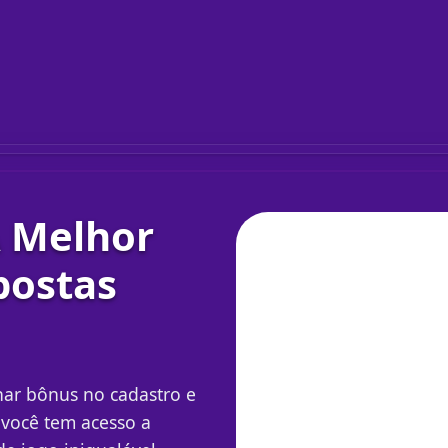
A Melhor
postas
har bônus no cadastro e
 você tem acesso a