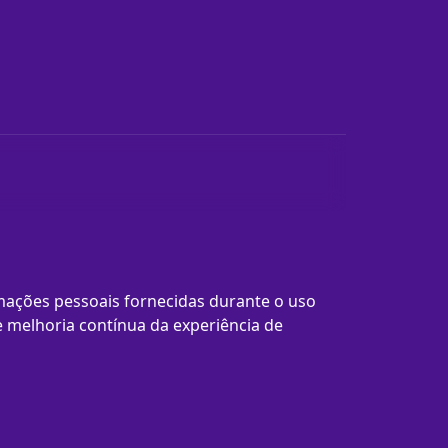
rmações pessoais fornecidas durante o uso
e melhoria contínua da experiência de