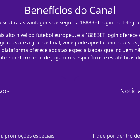
Benefícios do Canal
escubra as vantagens de seguir a 1888BET login no Telegr
 alto nível do futebol europeu, e a 1888BET login oferece 
 grupos até a grande final, você pode apostar em todos os
sa plataforma oferece apostas especializadas que incluem 
obre performance de jogadores específicos e estatísticas d
vos
Notíci
m, promoções especiais
Fique por dentro d