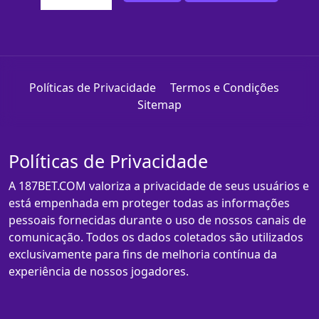
Políticas de Privacidade
Termos e Condições
Sitemap
Políticas de Privacidade
A 187BET.COM valoriza a privacidade de seus usuários e
está empenhada em proteger todas as informações
pessoais fornecidas durante o uso de nossos canais de
comunicação. Todos os dados coletados são utilizados
exclusivamente para fins de melhoria contínua da
experiência de nossos jogadores.