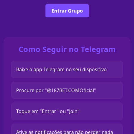
Entrar Grupo
Como Seguir no Telegram
Baixe o app Telegram no seu dispositivo
Procure por "@187BET.COMOficial"
Toque em "Entrar" ou "Join"
Ative as notificações para não perder nada