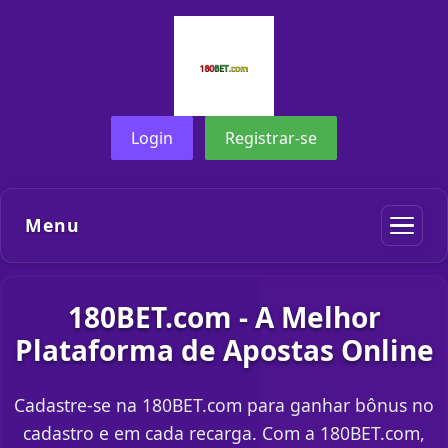
Login
Registrar-se
Menu
180BET.com - A Melhor
Plataforma de Apostas Online
Cadastre-se na 180BET.com para ganhar bônus no
cadastro e em cada recarga. Com a 180BET.com,