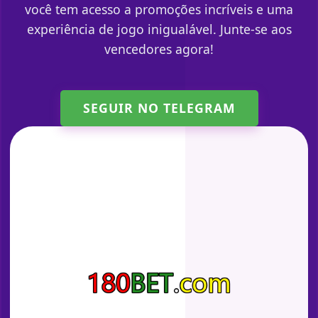
você tem acesso a promoções incríveis e uma
experiência de jogo inigualável. Junte-se aos
vencedores agora!
SEGUIR NO TELEGRAM