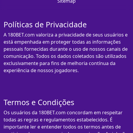
Sitemap
Políticas de Privacidade
A 180BET.com valoriza a privacidade de seus usuários e
está empenhada em proteger todas as informações
pessoais fornecidas durante o uso de nossos canais de
comunicação. Todos os dados coletados são utilizados
exclusivamente para fins de melhoria contínua da
experiência de nossos jogadores.
Termos e Condições
Os usuários da 180BET.com concordam em respeitar
todas as regras e regulamentos estabelecidos. É
importante ler e entender todos os termos antes de