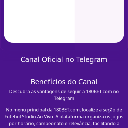
Canal Oficial no Telegram
Benefícios do Canal
Descubra as vantagens de seguir a 180BET.com no
Telegram
No menu principal da 180BET.com, localize a seção de
Futebol Studio Ao Vivo. A plataforma organiza os jogos
por horário, campeonato e relevância, facilitando a