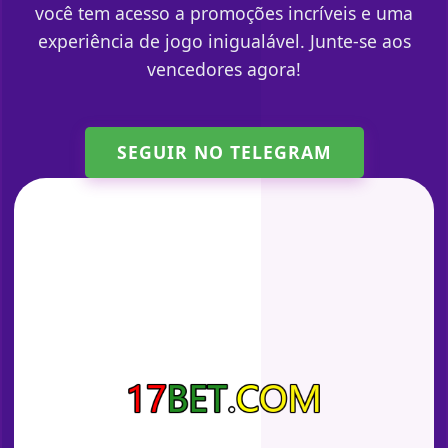
você tem acesso a promoções incríveis e uma
experiência de jogo inigualável. Junte-se aos
vencedores agora!
SEGUIR NO TELEGRAM