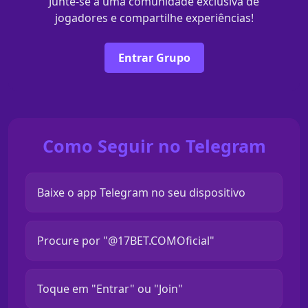
Junte-se a uma comunidade exclusiva de
jogadores e compartilhe experiências!
Entrar Grupo
Como Seguir no Telegram
Baixe o app Telegram no seu dispositivo
Procure por "@17BET.COMOficial"
Toque em "Entrar" ou "Join"