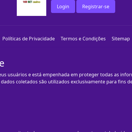
Login
Registrar-se
Políticas de Privacidade
Termos e Condições
Sitemap
de
 seus usuários e está empenhada em proteger todas as info
dados coletados são utilizados exclusivamente para fins d