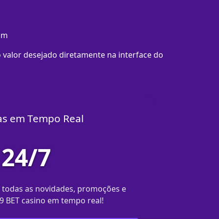
am
o valor desejado diretamente na interface do
as em Tempo Real
24/7
e todas as novidades, promoções e
9 BET casino em tempo real!