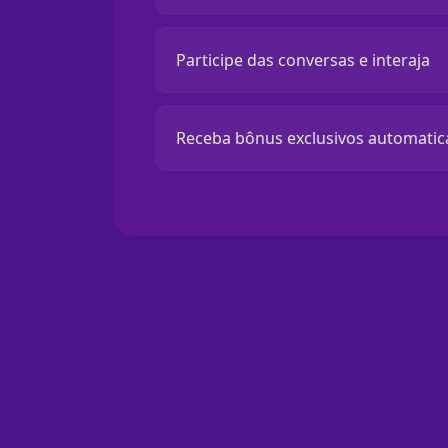
Participe das conversas e interaja
Receba bônus exclusivos automati