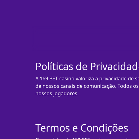
Políticas de Privacida
A 169 BET casino valoriza a privacidade de
de nossos canais de comunicação. Todos os 
nossos jogadores.
Termos e Condições