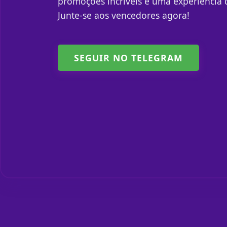
promoções incríveis e uma experiência d
Junte-se aos vencedores agora!
SEGUIR NO TELEGRAM