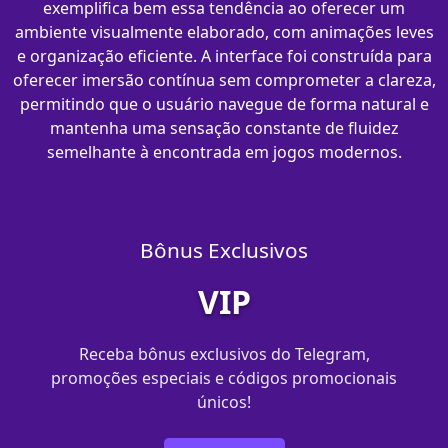
exemplifica bem essa tendência ao oferecer um
ambiente visualmente elaborado, com animações leves
e organização eficiente. A interface foi construída para
oferecer imersão contínua sem comprometer a clareza,
permitindo que o usuário navegue de forma natural e
mantenha uma sensação constante de fluidez
semelhante à encontrada em jogos modernos.
Bônus Exclusivos
VIP
Receba bônus exclusivos do Telegram,
promoções especiais e códigos promocionais
únicos!