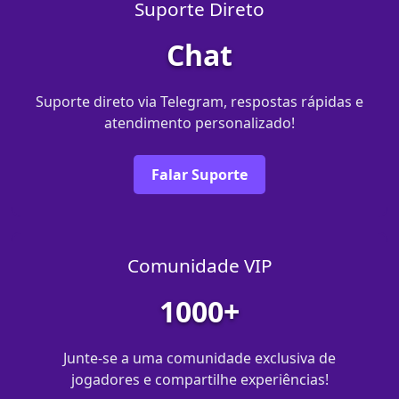
Suporte Direto
Chat
Suporte direto via Telegram, respostas rápidas e
atendimento personalizado!
Falar Suporte
Comunidade VIP
1000+
Junte-se a uma comunidade exclusiva de
jogadores e compartilhe experiências!