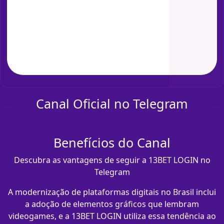
Canal Oficial no Telegram
Benefícios do Canal
Descubra as vantagens de seguir a 13BET LOGIN no
Telegram
A modernização de plataformas digitais no Brasil inclui
a adoção de elementos gráficos que lembram
videogames, e a 13BET LOGIN utiliza essa tendência ao